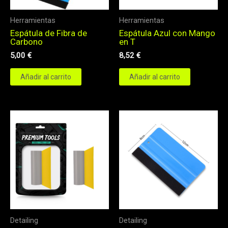
Herramientas
Herramientas
Espátula de Fibra de
Espátula Azul con Mango
Carbono
en T
5,00
€
8,52
€
Añadir al carrito
Añadir al carrito
Detailing
Detailing