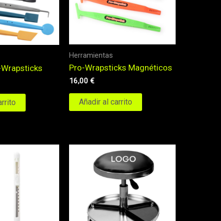
Herramientas
Pro-Wrapsticks Magnéticos
-Wrapsticks
16,00
€
Añadir al carrito
arrito