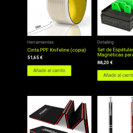
Detailing
Herramientas
Set de Espátula
Cinta PPF Knifeline (copia)
Magnéticas par
51,65
€
88,20
€
Añadir al carrito
Añadir al carri