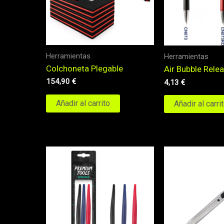
Herramientas
Herramientas
Colchoneta Plegable
Air Bubble Rele
154,90
€
4,13
€
Añadir al carrito
Añadir al carri