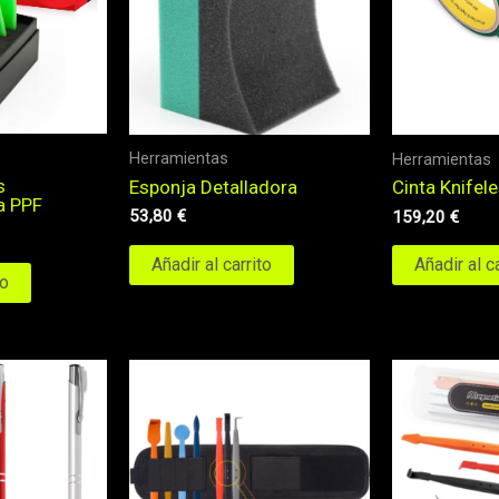
Herramientas
Herramientas
s
Esponja Detalladora
Cinta Knifel
a PPF
53,80
€
159,20
€
Añadir al carrito
Añadir al c
to