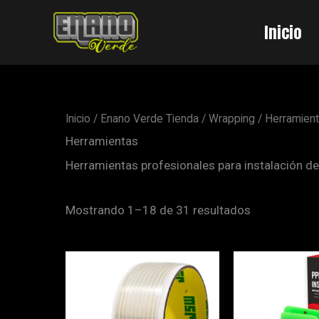
Ir
Ordenado
al
por
Inicio
contenido
popularidad
Inicio
/
Enano Verde Tienda
/
Wrapping
/ Herramien
Herramientas
Herramientas profesionales para instalación de 
Mostrando 1–18 de 31 resultados