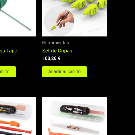
Herramientas
Set de Copas
ess Tape
103,26
€
Añadir al carrito
arrito