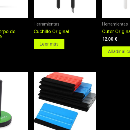
Herramientas
Herramientas
erpo de
Cuchillo Original
Cúter Origina
e
12,00
€
Leer más
Añadir al c