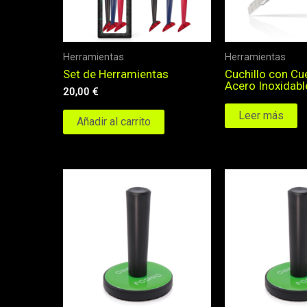
Herramientas
Herramientas
Set de Herramientas
Cuchillo con Cu
Acero Inoxidabl
20,00
€
Leer más
Añadir al carrito