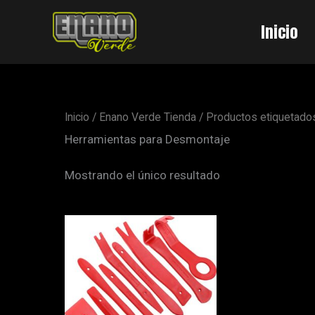
Ir
al
Inicio
contenido
Inicio
/
Enano Verde Tienda
/ Productos etiquetado
Herramientas para Desmontaje
Mostrando el único resultado