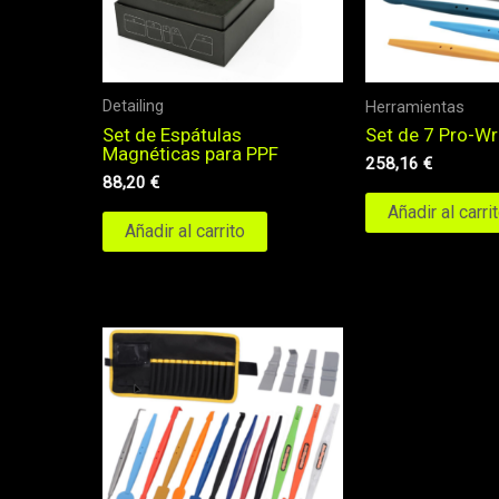
Detailing
Herramientas
Set de Espátulas
Set de 7 Pro-Wr
Magnéticas para PPF
258,16
€
88,20
€
Añadir al carri
Añadir al carrito