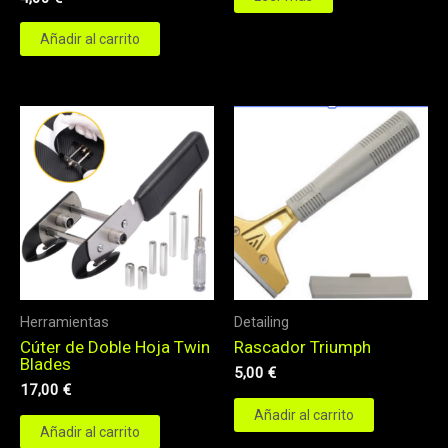
Añadir al carrito
Herramientas
Detailing
Cúter de Doble Hoja Twin
Rascador Triumph
Blades
5,00
€
17,00
€
Añadir al carrito
Añadir al carrito