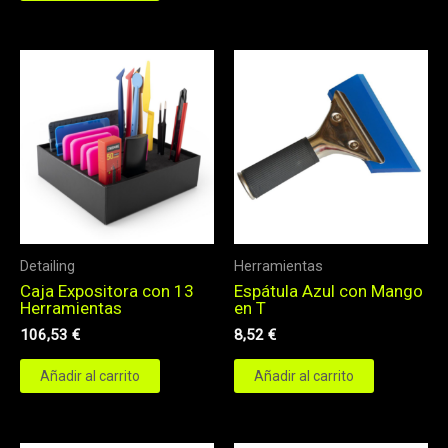
Detailing
Herramientas
Caja Expositora con 13
Espátula Azul con Mango
Herramientas
en T
106,53
€
8,52
€
Añadir al carrito
Añadir al carrito