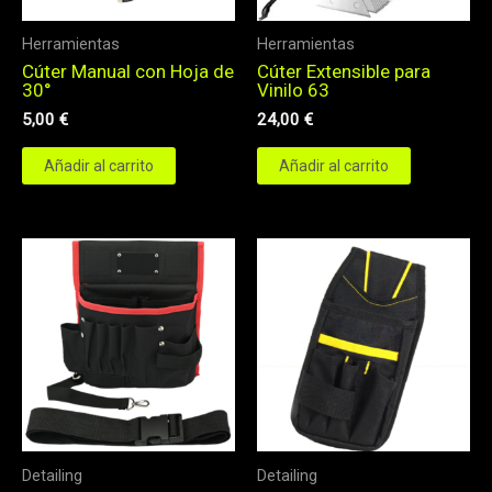
Herramientas
Herramientas
Cúter Manual con Hoja de
Cúter Extensible para
30°
Vinilo 63
5,00
€
24,00
€
Añadir al carrito
Añadir al carrito
Detailing
Detailing