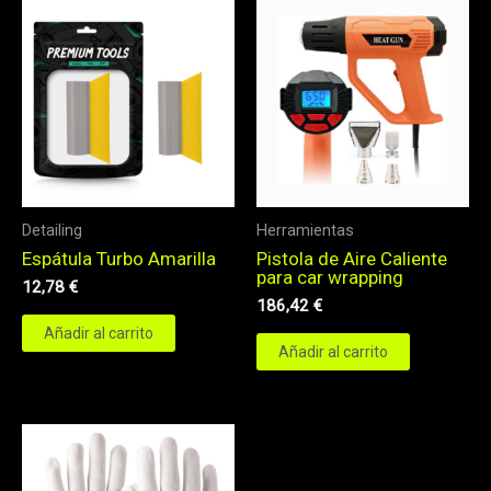
Detailing
Herramientas
Espátula Turbo Amarilla
Pistola de Aire Caliente
para car wrapping
12,78
€
186,42
€
Añadir al carrito
Añadir al carrito