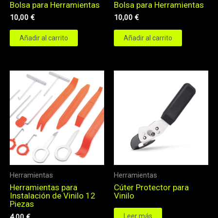
Bolsa para Herramientas
Bolsa para Herramientas
10,00
€
10,00
€
Añadir al carrito
Añadir al carrito
Herramientas
Herramientas
Herramientas para
Cúter Protector para
Instalación de Vinilo 12
Vinilo
Piezas
Leer más
4,00
€