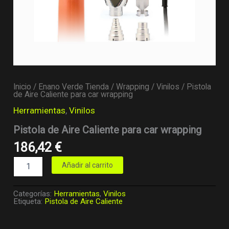
Inicio
/
Enano Verde Tienda
/
Wrapping
/
Vinilos
/ Pistola
de Aire Caliente para car wrapping
Herramientas
,
Vinilos
Pistola de Aire Caliente para car wrapping
186,42
€
Añadir al carrito
Categorías:
Herramientas
,
Vinilos
Etiqueta:
Pistola de Aire Caliente