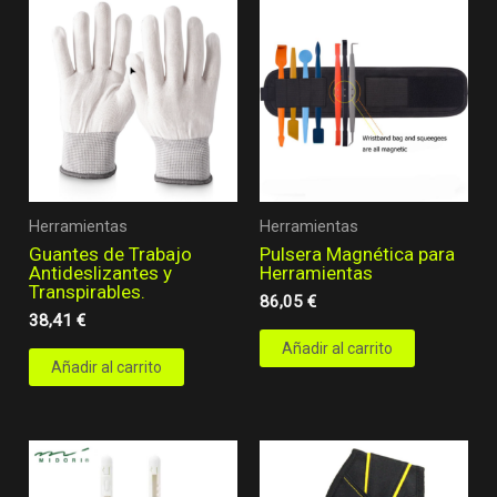
Herramientas
Herramientas
Guantes de Trabajo
Pulsera Magnética para
Antideslizantes y
Herramientas
Transpirables.
86,05
€
38,41
€
Añadir al carrito
Añadir al carrito