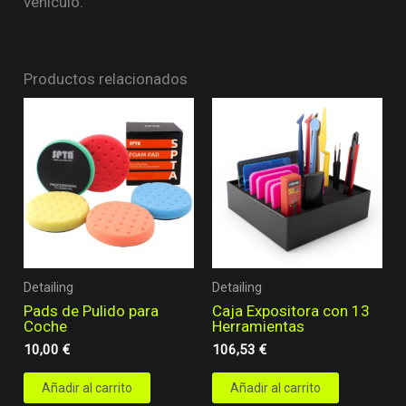
vehículo.
Productos relacionados
Detailing
Detailing
Pads de Pulido para
Caja Expositora con 13
Coche
Herramientas
10,00
€
106,53
€
Añadir al carrito
Añadir al carrito