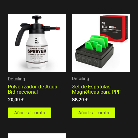
Detailing
Detailing
Set de Espátulas
Pulverizador de Agua
Magnéticas para PPF
Bidireccional
88,20
€
20,00
€
Añadir al carrito
Añadir al carrito