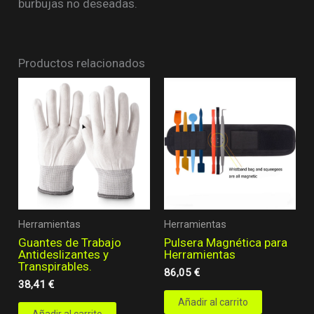
burbujas no deseadas.
Productos relacionados
Herramientas
Herramientas
Guantes de Trabajo
Pulsera Magnética para
Antideslizantes y
Herramientas
Transpirables.
86,05
€
38,41
€
Añadir al carrito
Añadir al carrito