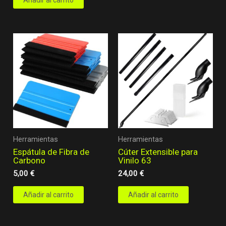
Herramientas
Herramientas
Espátula de Fibra de
Cúter Extensible para
Carbono
Vinilo 63
5,00
€
24,00
€
Añadir al carrito
Añadir al carrito