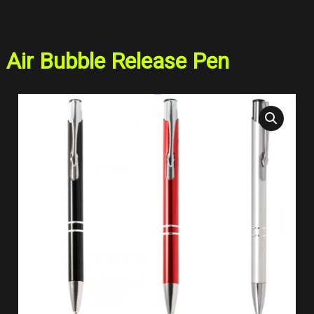
Ir
al
contenido
Air Bubble Release Pen
Air
Bubble
Release
Pen
cantidad