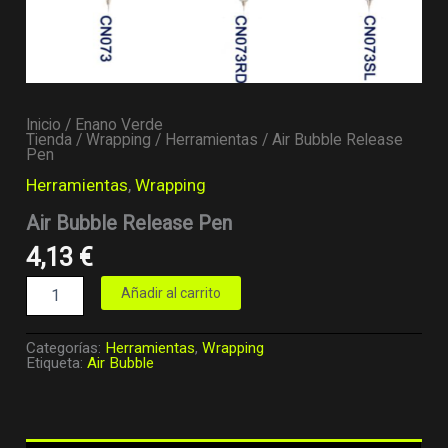
Inicio
/
Enano Verde
Tienda
/
Wrapping
/
Herramientas
/ Air Bubble Release
Pen
Herramientas
,
Wrapping
Air Bubble Release Pen
4,13
€
Añadir al carrito
Categorías:
Herramientas
,
Wrapping
Etiqueta:
Air Bubble