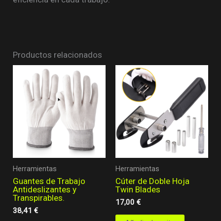
Productos relacionados
Herramientas
Herramientas
Guantes de Trabajo
Cúter de Doble Hoja
Antideslizantes y
Twin Blades
Transpirables.
17,00
€
38,41
€