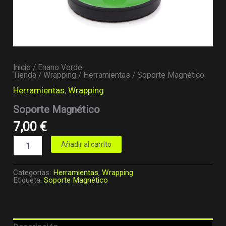
Inicio
/
Enano Verde
Tienda
/
Wrapping
/
Herramientas
/ Soporte Magnético
Herramientas
,
Wrapping
Soporte Magnético
7,00
€
Añadir al carrito
Categorías:
Herramientas
,
Wrapping
Etiqueta:
Soporte Magnético