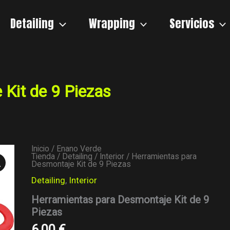
Detailing
Wrapping
Servicios
Kit de 9 Piezas
Inicio
/
Enano Verde
Herramientas
Tienda
/
Detailing
/
Interior
/ Herramientas para
para
Desmontaje Kit de 9 Piezas
Desmontaje
Detailing
,
Interior
Kit
de
Herramientas para Desmontaje Kit de 9
9
Piezas
Piezas
cantidad
6,00
€