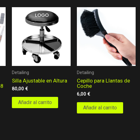
Detailing
Detailing
Silla Ajustable en Altura
Cepillo para Llantas de
18
Coche
80,00
€
6,00
€
Añadir al carrito
Añadir al carrito