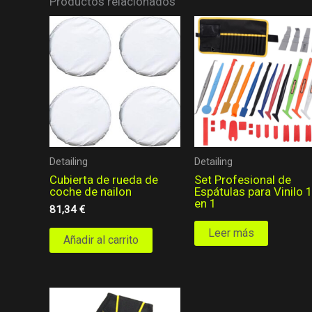
Productos relacionados
Detailing
Detailing
Cubierta de rueda de
Set Profesional de
coche de nailon
Espátulas para Vinilo 
en 1
81,34
€
Leer más
Añadir al carrito